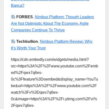
Banca?
FORBES
.
Nimbus Platform: Though Leaders
Are Not Optimistic About The Economy, Agile
Companies Continue To Thrive
Techbullion
.
Nimbus Platform Review: Why
It’s Worth Your Trust
https://cdn.embedly.com/widgets/media.html?
src=https%3A%2F%2Fwww.youtube.com%2Femb
ed%2Fqwx7q6es-
0c%3Ffeature%3Doembed&display_name=YouTu
be&url=https%3A%2F%2Fwww.youtube.com%2F
watch%3Fv%3Dqwx7q6es-
0c&image=https%3A%2F%2Fi.ytimg.com%2Fvi%
2Fqwx7q6es-