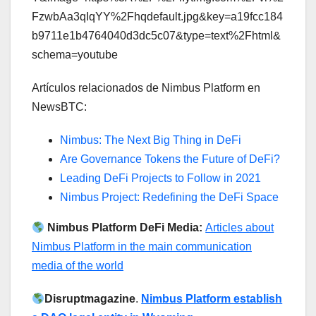
FzwbAa3qIqYY%2Fhqdefault.jpg&key=a19fcc184
b9711e1b4764040d3dc5c07&type=text%2Fhtml&
schema=youtube
Artículos relacionados de Nimbus Platform en
NewsBTC:
Nimbus: The Next Big Thing in DeFi
Are Governance Tokens the Future of DeFi?
Leading DeFi Projects to Follow in 2021
Nimbus Project: Redefining the DeFi Space
Nimbus Platform DeFi Media:
Articles about
Nimbus Platform in the main communication
media of the world
Disruptmagazine
.
Nimbus Platform establish