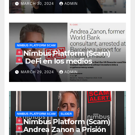
envía a prisión al exconsultor
MARCH 30, 2024
ADMIN
del Banco Mundial Andrea
Zanon detenido por una
supuesta macroestafa con
criptomonedas
NIMBUS PLATFORM SCAM
Nimbus Platform (Scam)
DeFi en los medios
MARCH 29, 2024
ADMIN
NIMBUS PLATFORM SCAM
SLIDER
Nimbus Platform (Scam)
Andrea Zanon a Prisión