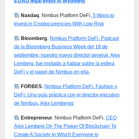
a DAO legal entity in Wyoming
Nasdaq
. Nimbus Platform DeFi.
5 Ways to
Invest in Cryptocurrencies With Low Risk
Bloomberg
.
Nimbus Platform DeFi. Podcast
de la Bloomberg Business Week del 18 de
septiembre, nuestro nuevo director general, Alex
Lemberg, fue invitado a hablar sobre la esfera
DeFi y el papel de Nimbus en ella
.
FORBES
.
Nimbus Platform DeFi. Fashion y
DeFi: Una guía práctica con el director ejecutivo
de Nimbus, Alex Lembergg
Entrepreneur
. Nimbus Platform DeFi.
CEO
Alex Lemberg On The Power Of Blockchain To
Create A Society In Which Everyone Is