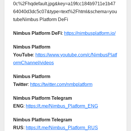
0c%2Fhqdefault.jpg&key=a19fcc184b9711e1b47
64040d3dc5c07&type=text%2Fhtml&schema=you
tubeNimbus Platform DeFi
Nimbus Platform DeFi
:
https://nimbusplatform.io/
Nimbus Platform
YouTube
:
https://www.youtube.com/c/NimbusPlatf
ormChannel/videos
Nimbus Platform
Twitter
:
https://twitter.com/nmbplatform
Nimbus Platform Telegram
ENG
:
https://t.me/Nimbus_Platform_ENG
Nimbus Platform Telegram
RUS
:
https://t.me/Nimbus_Platform_RUS