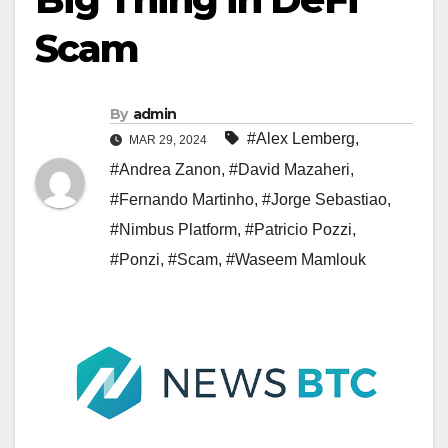
Scam
By
admin
#Alex Lemberg
,
MAR 29, 2024
#Andrea Zanon
,
#David Mazaheri
,
#Fernando Martinho
,
#Jorge Sebastiao
,
#Nimbus Platform
,
#Patricio Pozzi
,
#Ponzi
,
#Scam
,
#Waseem Mamlouk