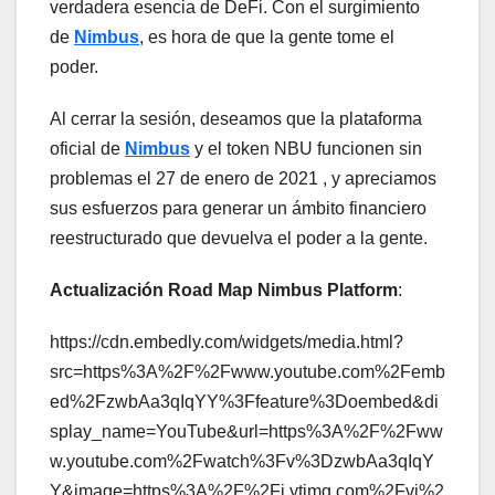
verdadera esencia de DeFi. Con el surgimiento
de
Nimbus
, es hora de que la gente tome el
poder.
Al cerrar la sesión, deseamos que la plataforma
oficial de
Nimbus
y el token NBU funcionen sin
problemas el 27 de enero de 2021 , y apreciamos
sus esfuerzos para generar un ámbito financiero
reestructurado que devuelva el poder a la gente.
Actualización Road Map Nimbus Platform
:
https://cdn.embedly.com/widgets/media.html?
src=https%3A%2F%2Fwww.youtube.com%2Femb
ed%2FzwbAa3qIqYY%3Ffeature%3Doembed&di
splay_name=YouTube&url=https%3A%2F%2Fww
w.youtube.com%2Fwatch%3Fv%3DzwbAa3qIqY
Y&image=https%3A%2F%2Fi.ytimg.com%2Fvi%2