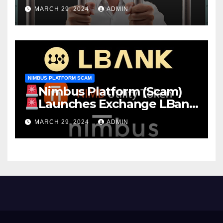
MARCH 29, 2024
ADMIN
NIMBUS PLATFORM SCAM
Nimbus Platform (Scam)
Launches Exchange LBank
EARN Stake NIMB 22.13% APY
MARCH 29, 2024
ADMIN