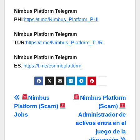
Nimbus Platform Telegram
PHI
:
https://t.me/Nimbus_Platform_PHI
Nimbus Platform Telegram
TUR
:
https://t.me/Nimbus_Platform_TUR
Nimbus Platform Telegram
ES
:
https://t.me/esnmbplatform
Post
Nimbus
Nimbus Platform
Platform (Scam)
(Scam)
navigation
Jobs
Administrador de
activos entra en el
juego de la
disrupción